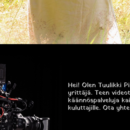
Hei! Olen Tuulikki P
yrittäjä. Teen video
käännöspalveluja kaik
kuluttajille. Ota yhte